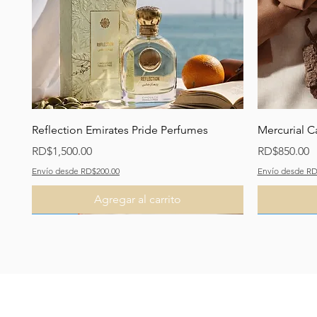
Vista rápida
Reflection Emirates Pride Perfumes
Mercurial C
Precio
Precio
RD$1,500.00
RD$850.00
Envío desde RD$200.00
Envío desde RD
Agregar al carrito
Recomendado
Nuevo
Nuevo
Recomend
Recomend