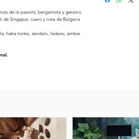
de forma independie
Deben ser recibi
reenvasamos fraganc
Confirmar el ped
ruta de la pasión), bergamota y geranio.
* Son fragrancias de
viaje de MyCollecti
Estos envíos pueden
í de Singapur, cuero y rosa de Bulgaria
* Botella original no
diseñador o el fabr
de la empresa o po
viaje puede variar.
manera.
Uber, Hugo Etc.
la, haba tonka, sándalo, ládano, ámbar
PRECAUCIÓN:
Inflamable hasta sec
nal.
llama o calor. Evita
Mantener fuera del a