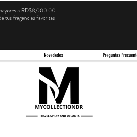
s mayores a RD$8,000.00
e tus fragancias favoritas!
Novedades
Preguntas Frecuent