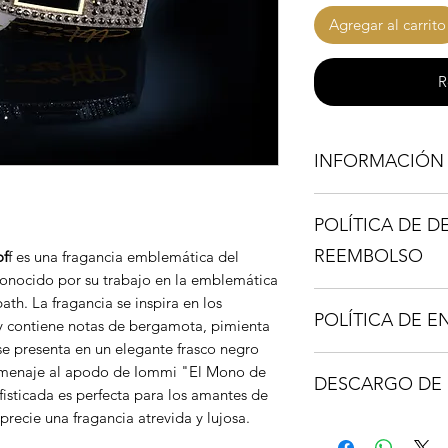
Agregar al carrito
R
INFORMACIÓN
Los Decant son una 
POLÍTICA DE D
fragancia y deseas p
una botella completa
REEMBOLSO
of
f es una fragancia emblemática del
spray de (8ML) te p
onocido por su trabajo en la emblemática
No se permiten dev
th. La fragancia se inspira en los
Los Travel Spray su 
POLÍTICA DE E
 y contiene notas de bergamota, pimienta
en las fotos, esto d
se presenta en un elegante frasco negro
los mismo, estarán 
Nuestras entregas de
omenaje al apodo de Iommi "El Mono de
nombre de la fragan
DESCARGO DE 
se puedan acceder c
ofisticada es perfecta para los amantes de
comerciales, viviend
precie una fragancia atrevida y lujosa.
Si su compra es un S
MyCollectiondr.com 
residenciales entre o
nombre de las fraga