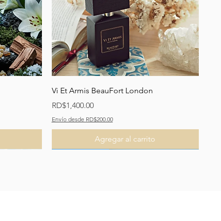
Vista rápida
Vi Et Armis BeauFort London
Precio
RD$1,400.00
Envío desde RD$200.00
Agregar al carrito
Recomendado
Recomendado