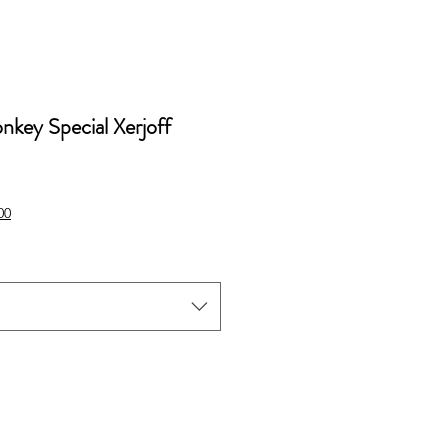
key Special Xerjoff
cio
00