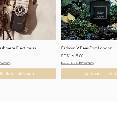
Vista rápida
Vista rápida
ashmere Electimuss
Fathom V BeauFort London
Precio
RD$1,615.00
$200.00
Envío desde RD$200.00
Pedido anticipado
Agregar al carrito
ado
ado
Nuevo Lanzamiento