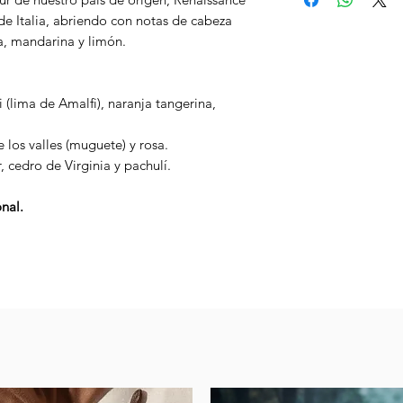
de forma independie
Deben ser recibi
 de Italia, abriendo con notas de cabeza
reenvasamos fraganc
Confirmar el ped
* Son fragrancias de
viaje de MyCollecti
a, mandarina y limón.
Estos envíos pueden
* Botella original no
diseñador o el fabr
de la empresa o po
viaje puede variar.
manera.
Uber, Hugo Etc.
(lima de Amalfi), naranja tangerina,
PRECAUCIÓN:
Inflamable hasta sec
 los valles (muguete) y rosa.
llama o calor. Evita
 cedro de Virginia y pachulí.
Mantener fuera del a
nal.