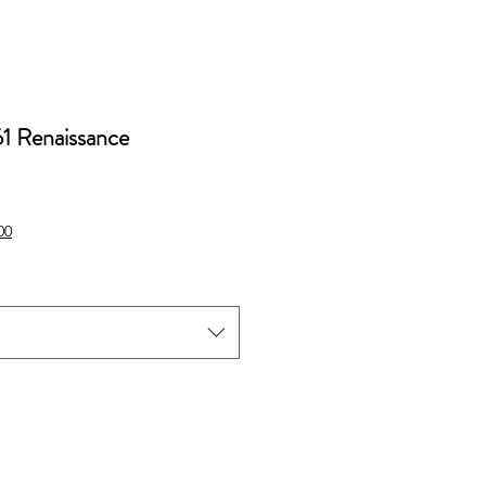
61 Renaissance
io
00