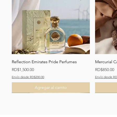
Vista rápida
Reflection Emirates Pride Perfumes
Mercurial C
Precio
Precio
RD$1,500.00
RD$850.00
Envío desde RD$200.00
Envío desde RD
Agregar al carrito
Recomendado
Nuevo
Nuevo
Recomend
Recomend