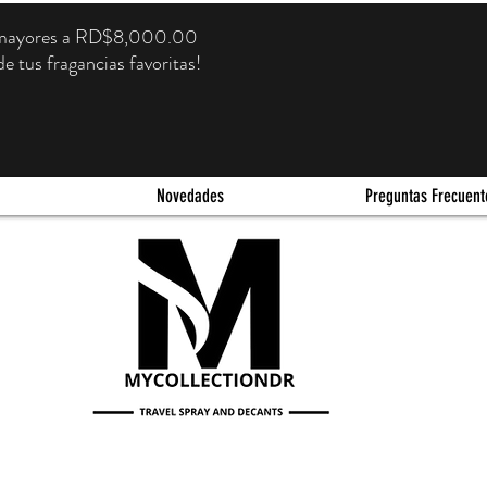
s mayores a RD$8,000.00
e tus fragancias favoritas!
Novedades
Preguntas Frecuent