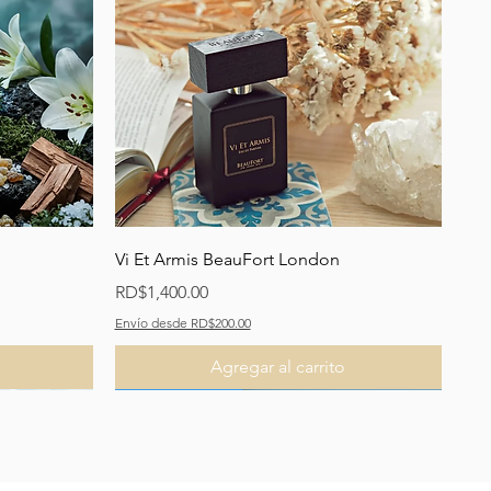
Vista rápida
Vi Et Armis BeauFort London
Precio
RD$1,400.00
Envío desde RD$200.00
Agregar al carrito
Recomendado
Recomendado