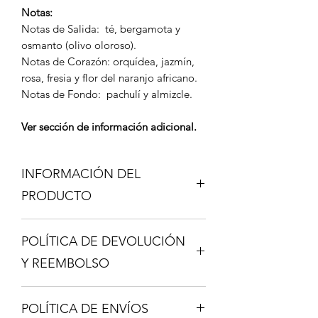
Notas:
Notas de Salida: té, bergamota y
osmanto (olivo oloroso).
Notas de Corazón: orquídea, jazmín,
rosa, fresia y flor del naranjo africano.
Notas de Fondo: pachulí y almizcle.
Ver sección de información adicional.
INFORMACIÓN DEL
PRODUCTO
Los Decant son una gran ventaja, si no
POLÍTICA DE DEVOLUCIÓN
conoces una fragancia y deseas
probarla sin tener que gastar en una
Y REEMBOLSO
botella completa esta es tu opción, un
travel spray de (8ML) te permite
No se permiten devoluciones de
atomizar unas 164 veces.
POLÍTICA DE ENVÍOS
productos.