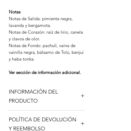
Notas
Notas de Salida: pimienta negra,
lavanda y bergamota.
Notas de Corazón: raíz de lirio, canela
y clavos de olor.
Notas de Fondo: pachulí, vaina de
vainilla negra, bálsamo de Tolú, benjuí
y haba tonka.
Ver sección de información adicional.
INFORMACIÓN DEL
PRODUCTO
Los Decant son una gran ventaja, si no
POLÍTICA DE DEVOLUCIÓN
conoces una fragancia y deseas
probarla sin tener que gastar en una
Y REEMBOLSO