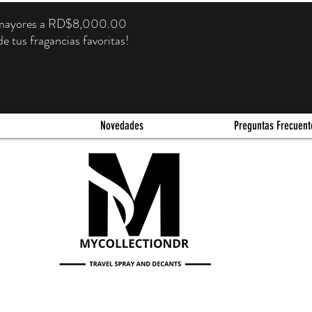
s mayores a RD$8,000.00
e tus fragancias favoritas!
Novedades
Preguntas Frecuent