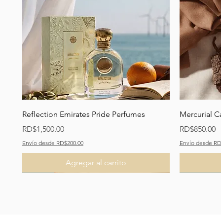
Vista rápida
Reflection Emirates Pride Perfumes
Mercurial C
Precio
Precio
RD$1,500.00
RD$850.00
Envío desde RD$200.00
Envío desde RD
Agregar al carrito
Recomendado
Nuevo
Nuevo
Recomend
Recomend