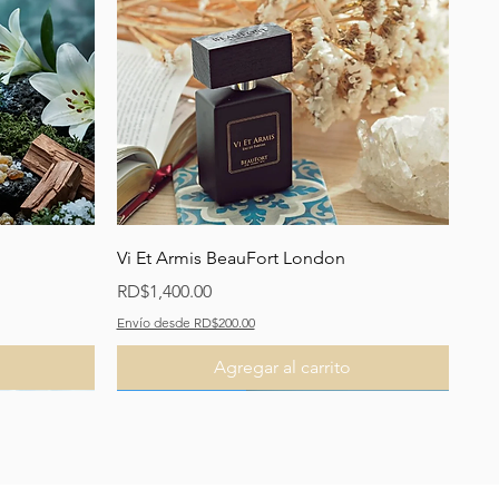
Vista rápida
Vi Et Armis BeauFort London
Precio
RD$1,400.00
Envío desde RD$200.00
Agregar al carrito
Recomendado
Recomendado