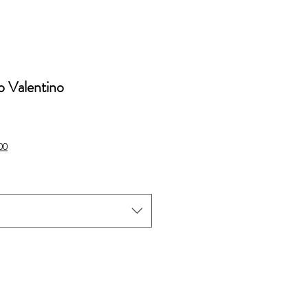
 Valentino
io
00