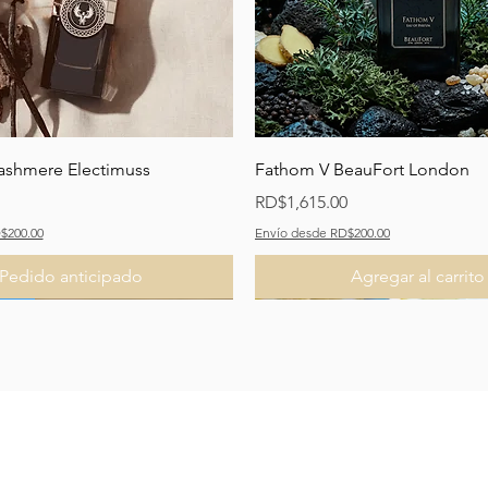
Vista rápida
Vista rápida
ashmere Electimuss
Fathom V BeauFort London
Precio
RD$1,615.00
$200.00
Envío desde RD$200.00
Pedido anticipado
Agregar al carrito
ado
ado
Nuevo Lanzamiento