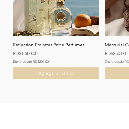
Vista rápida
Reflection Emirates Pride Perfumes
Mercurial C
Precio
Precio
RD$1,500.00
RD$850.00
Envío desde RD$200.00
Envío desde RD
Agregar al carrito
Recomendado
Nuevo
Nuevo
Recomend
Recomend