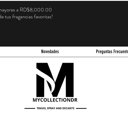
s mayores a RD$8,000.00
e tus fragancias favoritas!
Novedades
Preguntas Frecuent