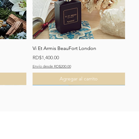
Vista rápida
Vi Et Armis BeauFort London
Precio
RD$1,400.00
Envío desde RD$200.00
Agregar al carrito
Recomendado
Recomendado