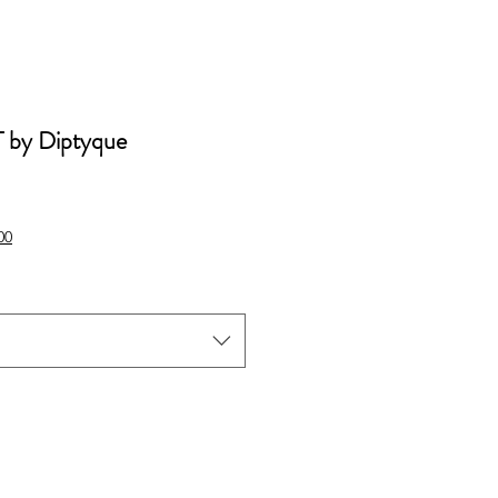
 by Diptyque
io
00