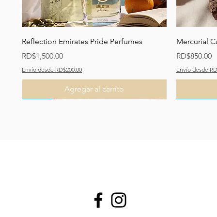
Vista rápida
Reflection Emirates Pride Perfumes
Mercurial C
Precio
Precio
RD$1,500.00
RD$850.00
Envío desde RD$200.00
Envío desde RD
Agregar al carrito
Recomendado
Nuevo
Nuevo
Recomend
Recomend