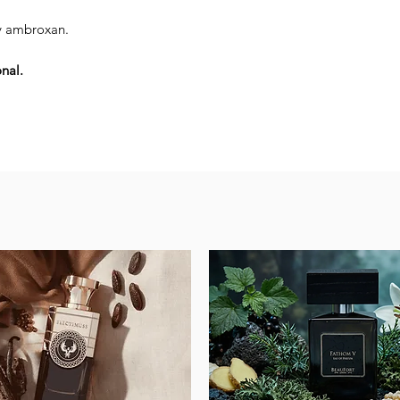
Deben ser recibi
Confirmar el ped
y ambroxan.
Estos envíos pueden
de la empresa o po
nal.
Uber, Hugo Etc.