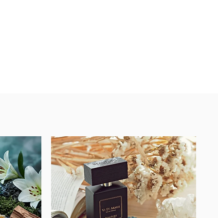
dos por el comprador.
ido realizado.
 ser entregado por un personal
r otros medios como
PedidosYa,