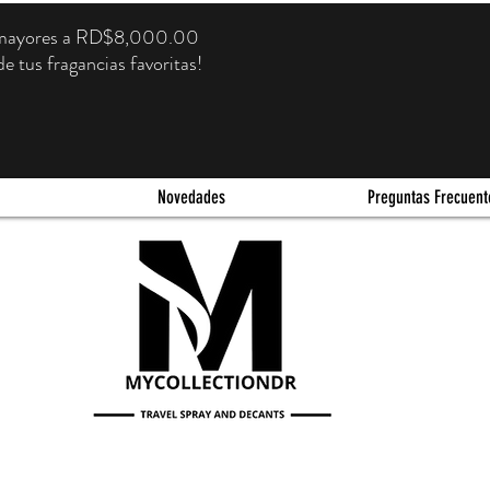
s mayores a RD$8,000.00
e tus fragancias favoritas!
Novedades
Preguntas Frecuent