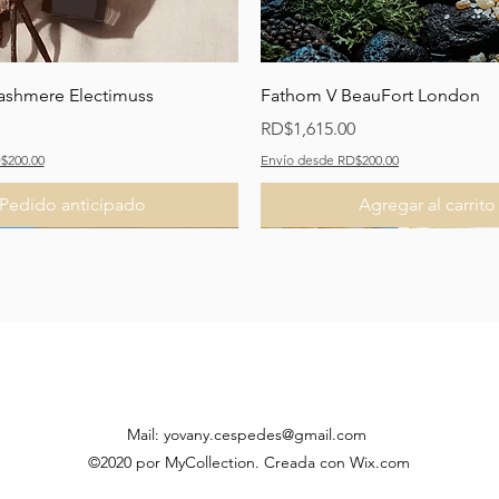
Vista rápida
Vista rápida
ashmere Electimuss
Fathom V BeauFort London
Precio
RD$1,615.00
$200.00
Envío desde RD$200.00
Pedido anticipado
Agregar al carrito
ado
ado
Nuevo Lanzamiento
Mail:
yovany.cespedes@gmail.com
©2020 por MyCollection. Creada con Wix.com