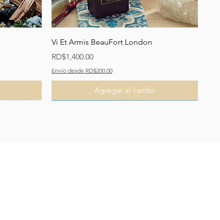
Vista rápida
Vi Et Armis BeauFort London
Precio
RD$1,400.00
Envío desde RD$200.00
Agregar al carrito
Recomendado
Recomendado