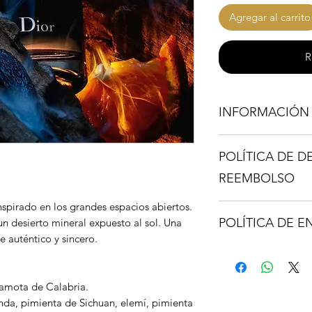
Agregar al carrito
R
INFORMACIÓN
Los Decant son una 
POLÍTICA DE D
fragancia y deseas p
una botella completa
REEMBOLSO
spray de (8ML) te p
nspirado en los grandes espacios abiertos.
No se permiten dev
Los Travel Spray su 
POLÍTICA DE E
n desierto mineral expuesto al sol. Una
en las fotos, esto d
 auténtico y sincero.
los mismo, estarán 
Nuestras entregas de
nombre de la fragan
se puedan acceder c
comerciales, viviend
gamota de Calabria.
Si su compra es un S
residenciales entre o
nda, pimienta de Sichuan, elemí, pimienta
nombre de las fraga