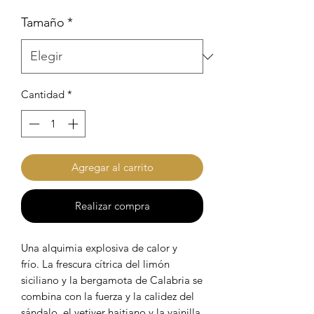
Tamaño
*
Cantidad
*
Agregar al carrito
Realizar compra
Una alquimia explosiva de calor y
frío. La frescura cítrica del limón
siciliano y la bergamota de Calabria se
combina con la fuerza y ​​la calidez del
sándalo, el vetiver haitiano y la vainilla