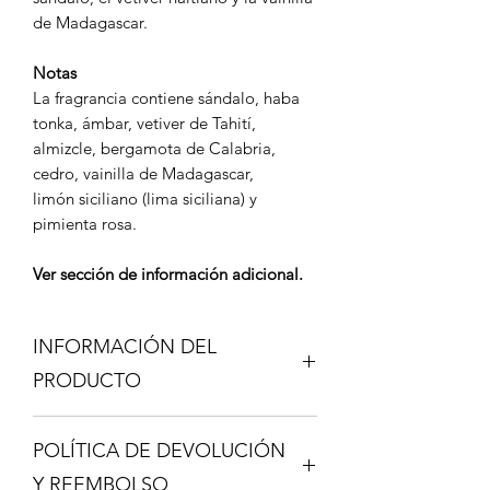
de Madagascar.
Notas
La fragrancia contiene sándalo, haba
tonka, ámbar, vetiver de Tahití,
almizcle, bergamota de Calabria,
cedro, vainilla de Madagascar,
limón siciliano (lima siciliana) y
pimienta rosa.
Ver sección de información adicional.
INFORMACIÓN DEL
PRODUCTO
Los Decant son una gran ventaja, si no
POLÍTICA DE DEVOLUCIÓN
conoces una fragancia y deseas
probarla sin tener que gastar en una
Y REEMBOLSO