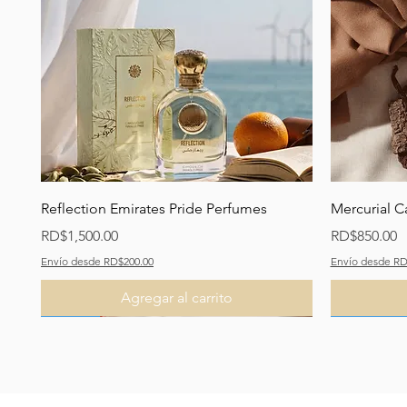
Vista rápida
Reflection Emirates Pride Perfumes
Mercurial C
Precio
Precio
RD$1,500.00
RD$850.00
Envío desde RD$200.00
Envío desde RD
Agregar al carrito
Recomendado
Nuevo
Nuevo
Recomend
Recomend