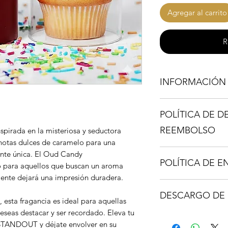
Agregar al carrito
R
INFORMACIÓN
Los Decant son una 
POLÍTICA DE D
fragancia y deseas p
una botella completa
REEMBOLSO
nspirada en la misteriosa y seductora
spray de (8ML) te p
otas dulces de caramelo para una
Los Travel Spray su 
No se permiten dev
ente única. El Oud Candy
en las fotos, esto d
POLÍTICA DE E
ara aquellos que buscan un aroma
los mismos, estarán
mente dejará una impresión duradera.
el nombre de la frag
Nuestras entregas de
* Son fragrancias de
DESCARGO DE 
se puedan acceder c
 esta fragancia es ideal para aquellas
* Botella original no
comerciales, viviend
eseas destacar y ser recordado. Eleva tu
viaje puede variar.
MyCollectiondr.com 
residenciales, entre 
TANDOUT y déjate envolver en su