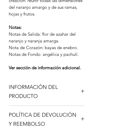
creación: reunir todas las dimensiones
del naranjo amargo y de sus ramas,
hojas y frutos.
Notas:
Notas de Salida: flor de azahar del
naranjo y naranja amarga.
Nota de Corazón: bayas de enebro.
Notas de Fondo: angélica y pachulí.
Ver sección de información adicional.
INFORMACIÓN DEL
PRODUCTO
Los Decant son una gran ventaja, si no
POLÍTICA DE DEVOLUCIÓN
conoces una fragancia y deseas
probarla sin tener que gastar en una
Y REEMBOLSO
botella completa esta es tu opción, un